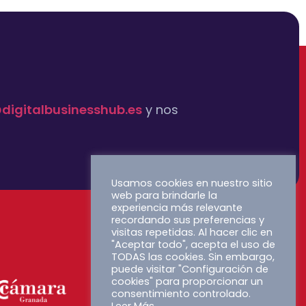
digitalbusinesshub.es
y nos
Usamos cookies en nuestro sitio
web para brindarle la
experiencia más relevante
recordando sus preferencias y
visitas repetidas. Al hacer clic en
"Aceptar todo", acepta el uso de
TODAS las cookies. Sin embargo,
puede visitar "Configuración de
cookies" para proporcionar un
consentimiento controlado.